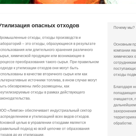
Утилизация опасных отходов
Почему мы?
Промышленные отходы, отходы производств и
лабораторий – это отходы, образующиеся в результате
Основным п
использования или длительного хранения различного
компании яв
сырья, химической продукции или возникающие в
химических 
процессе преобразования такого сырья. При правильном
сотрудникам
подходе к утилизации отходов они могут быть
поступающих
использованы в качестве вторичного сырья или как
отходы подв
альтернативные источники топлива, в ином случае могут
быть обезврежены либо размещены, как
Благодаря н
неутилизируемые отходы в рамках действующего
попадающего
законодательства.
очищается, 
дальнейшем,
ООО «Лимпэк» обеспечивает индустриальный сектор
захоронени
распределением и утилизацией всех видов отходов.
территориях
Основной целью в управлении отходами является
обработке.
правильный подход ко всей цепочке от образования
отходов до их утилизации.